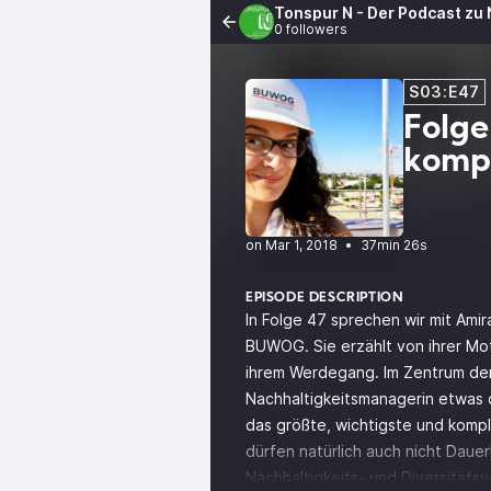
Tonspur N - Der Podcast zu
0 followers
S03:E47
Folge
komp
•
37min 26s
EPISODE DESCRIPTION
In Folge 47 sprechen wir mit Ami
BUWOG. Sie erzählt von ihrer Moti
ihrem Werdegang. Im Zentrum der 
Nachhaltigkeitsmanagerin etwas d
das größte, wichtigste und kompl
dürfen natürlich auch nicht Dauer
Nachhaltigkeits- und Diversitäts