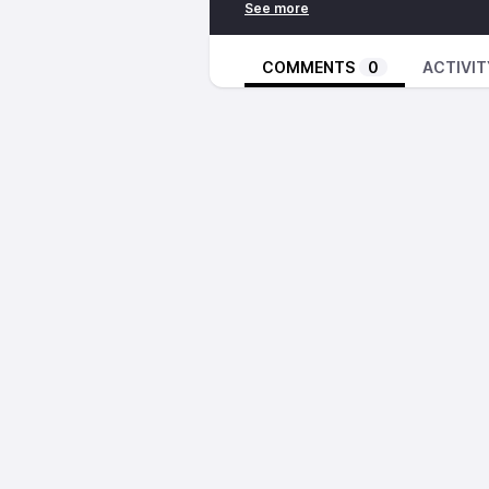
Links dieser Ausgabe unter:
http
436a2328d373
Diese und alle weiteren Folgen d
COMMENTS
0
ACTIVIT