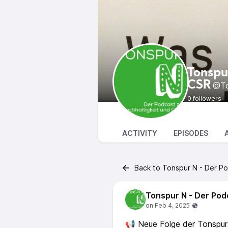
Tonspu
CSR
@To
0 followers
ACTIVITY
EPISODES
Back to Tonspur N - Der Po
📢 Neue Folge der Tonspu