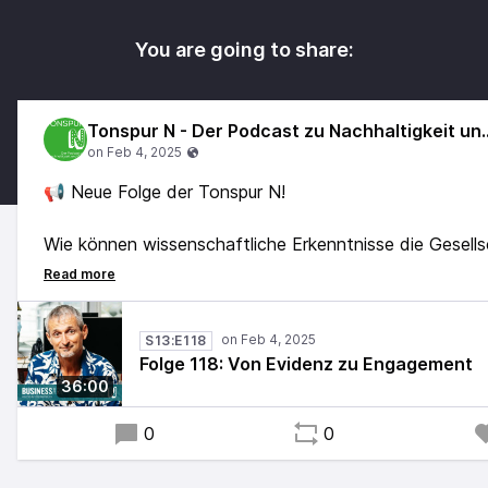
You are going to share:
Tonspur N - Der Podcast 
📢 Neue Folge der Tonspur N!
Wie können wissenschaftliche Erkenntnisse die Gesell
erreichen? Hans-Peter Hutter von der MedUni Wien spr
die Rolle der Umweltmedizin als Brücke zwischen Fors
Öffentlichkeit. Als Mitbegründer von "Doctors for Futur
S13:E118
zeigt er, wie man komplexe Zusammenhänge zwischen
Folge 118: Von Evidenz zu Engagement
und Gesundheit verständlich macht.
36:00
#TonspurN #Umweltmedizin #Nachhaltigkeit #PublicHe
0
0
#Wissenschaftskommunikation